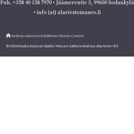
Puh. +358 40 158 7970 • Jäämerentie 3, 99600 Sodankylä
• info (at) alariestomuseo.fi
Museum
Andreas Alariesto
Exhibitions
Stories
Contact
© 2026 Kauko Sorjosen Säätiö / Museo-Galleria Andreas Alariesto</h5