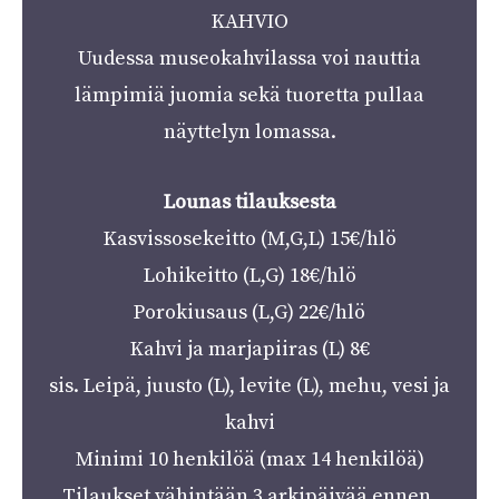
KAHVIO
Uudessa museokahvilassa voi nauttia
lämpimiä juomia sekä tuoretta pullaa
näyttelyn lomassa.
Lounas tilauksesta
Kasvissosekeitto (M,G,L) 15€/hlö
Lohikeitto (L,G) 18€/hlö
Porokiusaus (L,G) 22€/hlö
Kahvi ja marjapiiras (L) 8€
sis. Leipä, juusto (L), levite (L), mehu, vesi ja
kahvi
Minimi 10 henkilöä (max 14 henkilöä)
Tilaukset vähintään 3 arkipäivää ennen.