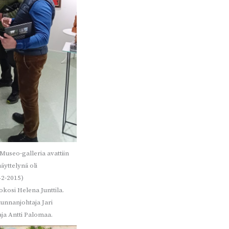
 Museo-galleria avattiin
äyttelynä oli
42-2015)
okosi Helena Junttila.
kunnanjohtaja Jari
aja Antti Palomaa.