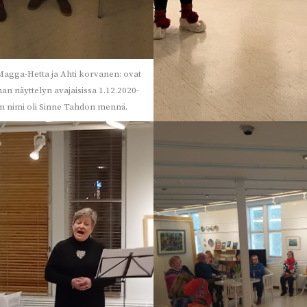
agga-Hetta ja Ahti korvanen: ovat
n näyttelyn avajaisissa 1.12.2020-
yn nimi oli Sinne Tahdon mennä.