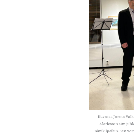
Kuvassa Jorma Valk
Alarieston 40v. juh
nimikilpailun. Sen vo