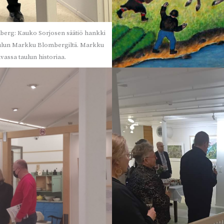
erg: Kauko Sorjosen säätiö hankki
aulun Markku Blombergiltä. Markku
vassa taulun historiaa.