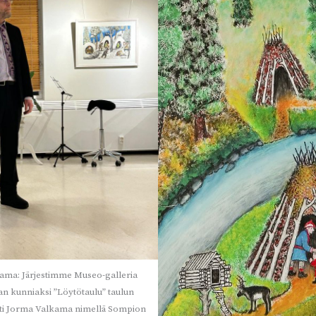
ama: Järjestimme Museo-galleria
lan kunniaksi ”Löytötaulu” taulun
itti Jorma Valkama nimellä Sompion