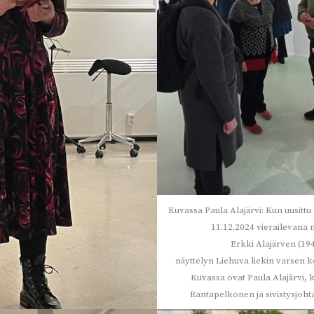
Kuvassa Paula Alajärvi: Kun uusittu
11.12.2024 vierailevana n
Erkki Alajärven (19
näyttelyn Liehuva liekin varsen k
Kuvassa ovat Paula Alajärvi, 
Rantapelkonen ja sivistysjoht